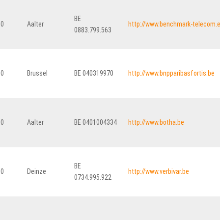
BE
80
Aalter
http://www.benchmark-telecom.
0883.799.563
00
Brussel
BE 040319970
http://www.bnpparibasfortis.be
80
Aalter
BE 0401004334
http://www.botha.be
BE
50
Deinze
http://www.verbivar.be
0734.995.922