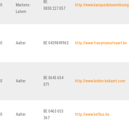
BE
30
Martens-
http://www.banquedeluxembourg
0830.227.057
Latem
80
Aalter
BE 0439849963
http://www.fraeymanuitvaart.be
BE 0645 654
80
Aalter
http://www.bridon-bekaert.com
071
BE 0463 653
80
Aalter
http://www.belfius.be
367