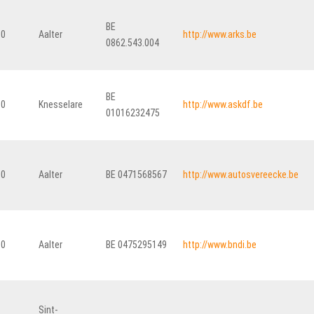
BE
80
Aalter
http://www.arks.be
0862.543.004
BE
10
Knesselare
http://www.askdf.be
01016232475
90
Aalter
BE 0471568567
http://www.autosvereecke.be
80
Aalter
BE 0475295149
http://www.bndi.be
Sint-