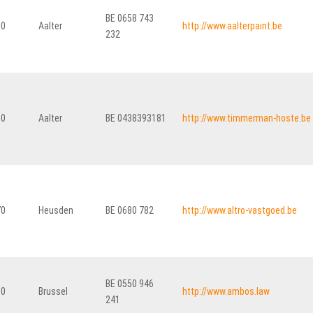
BE 0658 743
80
Aalter
http://www.aalterpaint.be
232
80
Aalter
BE 0438393181
http://www.timmerman-hoste.be
70
Heusden
BE 0680 782
http://www.altro-vastgoed.be
BE 0550 946
00
Brussel
http://www.ambos.law
241