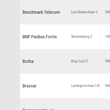
Benchmark Telecom
Leon Bekaertlaan 3
98
BNP Paribas Fortis
Warandeberg 3
10
Botha
Brug Zuid 21
98
Brasvar
Landegemstraat 141
98