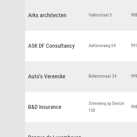
Arks architecten
Valkestraat 5
98
ASK DF Consultancy
Aalterseweg 64
99
Auto's Vereecke
Bellemstraat 34
99
Steenweg op Deinze
B&D Insurance
98
150