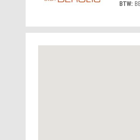
BTW:
B