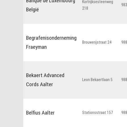
Banque de Luxembourg
Kortrijksesteenweg
98
218
België
Begrafenisonderneming
Brouwerijstraat 24
98
Fraeyman
Bekaert Advanced
Leon Bekaertlaan 5
98
Cords Aalter
Belfius Aalter
Stationsstraat 157
98