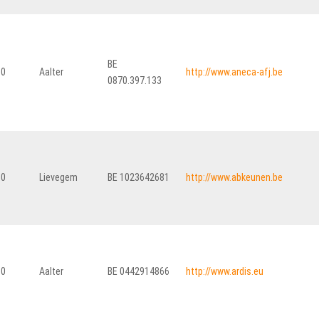
BE
80
Aalter
http://www.aneca-afj.be
0870.397.133
30
Lievegem
BE 1023642681
http://www.abkeunen.be
80
Aalter
BE 0442914866
http://www.ardis.eu