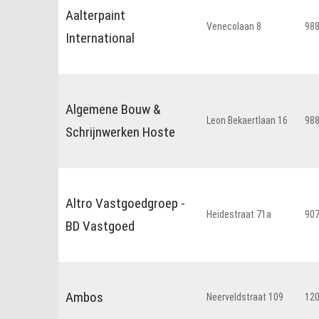
Aalterpaint
Venecolaan 8
98
International
Algemene Bouw &
Leon Bekaertlaan 16
98
Schrijnwerken Hoste
Altro Vastgoedgroep -
Heidestraat 71a
90
BD Vastgoed
Ambos
Neerveldstraat 109
12