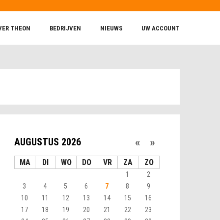
VER THEON
BEDRIJVEN
NIEUWS
UW ACCOUNT
«
»
AUGUSTUS 2026
MA
DI
WO
DO
VR
ZA
ZO
1
2
3
4
5
6
7
8
9
10
11
12
13
14
15
16
17
18
19
20
21
22
23