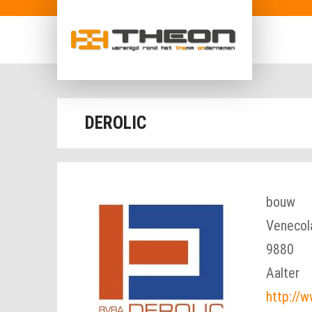
Overslaan en naar de inhoud gaan
inloggen
DEROLIC
bouw
Venecol
9880
Aalter
http://w