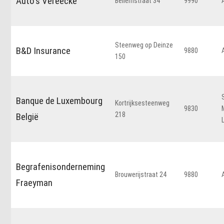
Auto's Vereecke
Bellemstraat 34
9990
Steenweg op Deinze
B&D Insurance
9880
150
Banque de Luxembourg
Kortrijksesteenweg
9830
218
België
Begrafenisonderneming
Brouwerijstraat 24
9880
Fraeyman