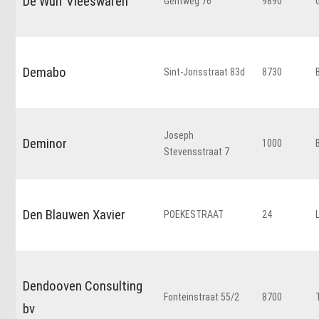
De Wulf Vleeswaren
Gentweg 76
9890
Demabo
Sint-Jorisstraat 83d
8730
Joseph
Deminor
1000
Stevensstraat 7
Den Blauwen Xavier
POEKESTRAAT
24
Dendooven Consulting
Fonteinstraat 55/2
8700
bv