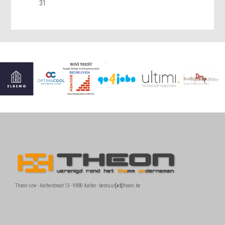
31
Theon vzw - Aalterstraat 13 - 9880 Aalter - bestuur
[at]
theon.be