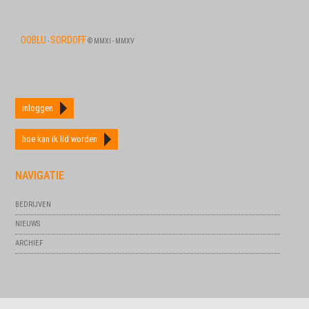
OOBLU
SORDOFF
-
© MMXI - MMXV
inloggen
hoe kan ik lid worden
NAVIGATIE
BEDRIJVEN
NIEUWS
ARCHIEF