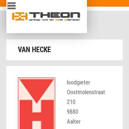
Overslaan en naar de inhoud gaan
inloggen
VAN HECKE
loodgieter
Oostmolenstraat
210
9880
Aalter