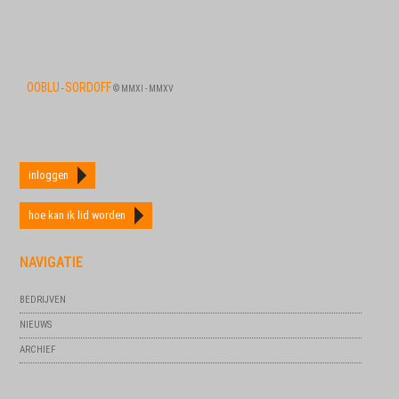
OOBLU
SORDOFF
-
© MMXI - MMXV
inloggen
hoe kan ik lid worden
NAVIGATIE
BEDRIJVEN
NIEUWS
ARCHIEF