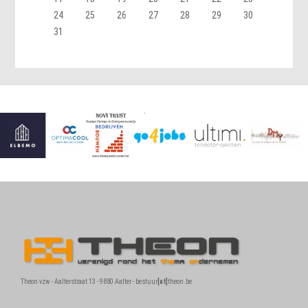
24
25
26
27
28
29
30
31
Theon vzw - Aalterstraat 13 - 9880 Aalter - bestuur
[at]
theon.be