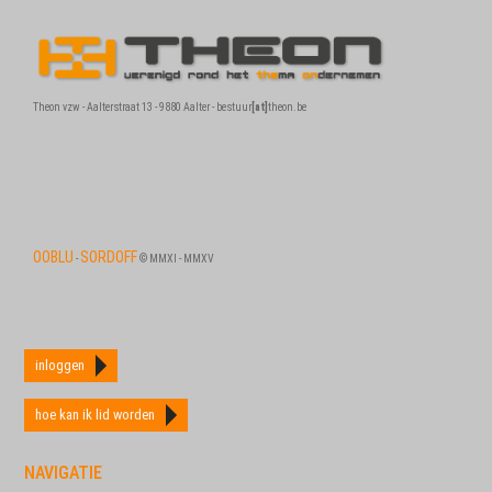
Theon vzw - Aalterstraat 13 - 9880 Aalter - bestuur
[at]
theon.be
OOBLU
SORDOFF
-
© MMXI - MMXV
inloggen
hoe kan ik lid worden
NAVIGATIE