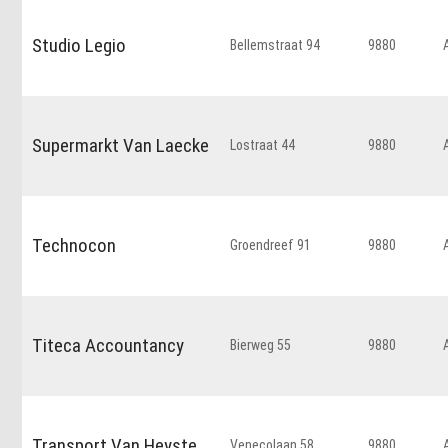
Studio Legio
Bellemstraat 94
9880
Supermarkt Van Laecke
Lostraat 44
9880
Technocon
Groendreef 91
9880
Titeca Accountancy
Bierweg 55
9880
Transport Van Heyste
Venecolaan 58
9880