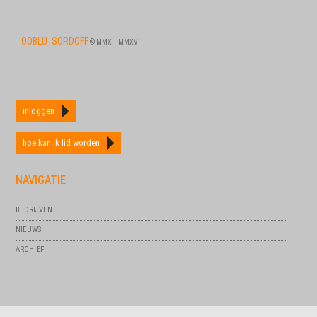
OOBLU
SORDOFF
-
© MMXI - MMXV
inloggen
hoe kan ik lid worden
NAVIGATIE
BEDRIJVEN
NIEUWS
ARCHIEF