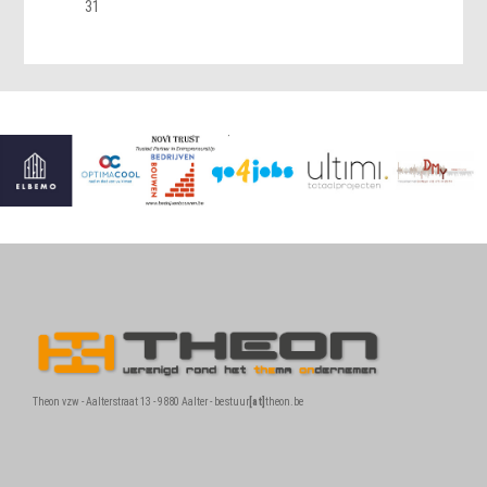
31
Theon vzw - Aalterstraat 13 - 9880 Aalter - bestuur
[at]
theon.be