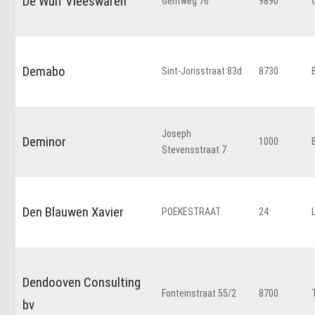
De Wulf Vleeswaren
Gentweg 76
9890
Demabo
Sint-Jorisstraat 83d
8730
Joseph
Deminor
1000
Stevensstraat 7
Den Blauwen Xavier
POEKESTRAAT
24
Dendooven Consulting
Fonteinstraat 55/2
8700
bv