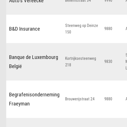
Auto's Vereecke
Bellemstraat 34
9990
Steenweg op Deinze
B&D Insurance
9880
150
Banque de Luxembourg
Kortrijksesteenweg
9830
218
België
Begrafenisonderneming
Brouwerijstraat 24
9880
Fraeyman