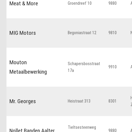
Meat & More
Groendreef 10
9880
MIG Motors
Begoniastraat 12
9810
Mouton
Schapersbosstraat
9910
17a
Metaalbewerking
Mr. Georges
Heistraat 313
8301
Tieltsesteenweg
Nollet Banden Aalter
9880