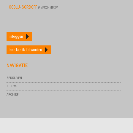
OOBLU
SORDOFF
-
© MMXI - MMXV
inloggen
hoe kan ik lid worden
NAVIGATIE
BEDRIJVEN
NIEUWS
ARCHIEF