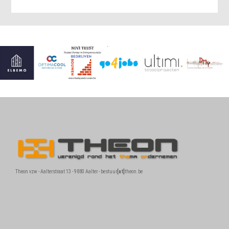
Theon vzw - Aalterstraat 13 - 9880 Aalter - bestuur
[at]
theon.be