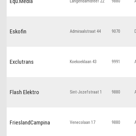
Equ.Media
Langendamdreef 22
9880
Eskofin
Admiraalstraat 44
9070
Exclutrans
Koekoeklaan 43
9991
Flash Elektro
Sint-Jozefstraat 1
9880
FrieslandCampina
Venecolaan 17
9880