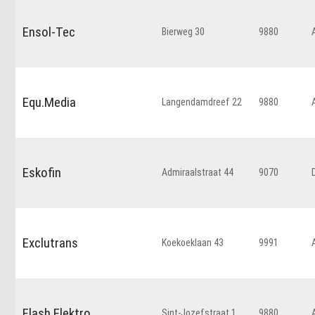
Ensol-Tec
Bierweg 30
9880
Equ.Media
Langendamdreef 22
9880
Eskofin
Admiraalstraat 44
9070
Exclutrans
Koekoeklaan 43
9991
Flash Elektro
Sint-Jozefstraat 1
9880