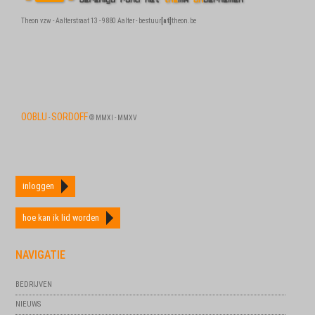
Theon vzw - Aalterstraat 13 - 9880 Aalter - bestuur
[at]
theon.be
OOBLU
SORDOFF
-
© MMXI - MMXV
inloggen
hoe kan ik lid worden
NAVIGATIE
BEDRIJVEN
NIEUWS